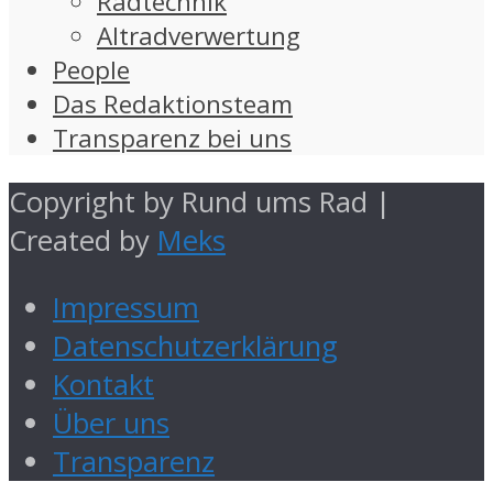
Radtechnik
Altradverwertung
People
Das Redaktionsteam
Transparenz bei uns
Copyright by Rund ums Rad |
Created by
Meks
Impressum
Datenschutzerklärung
Kontakt
Über uns
Transparenz