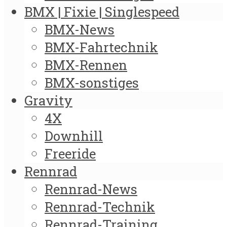
BMX | Fixie | Singlespeed
BMX-News
BMX-Fahrtechnik
BMX-Rennen
BMX-sonstiges
Gravity
4X
Downhill
Freeride
Rennrad
Rennrad-News
Rennrad-Technik
Rennrad-Training