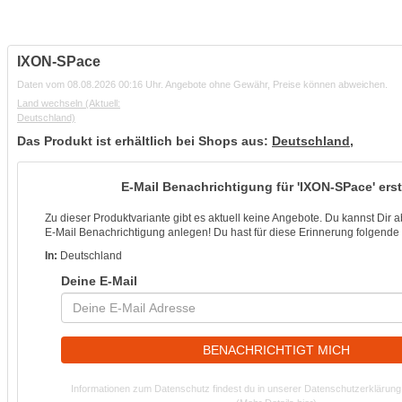
IXON-SPace
Daten vom 08.08.2026 00:16 Uhr. Angebote ohne Gewähr, Preise können abweichen.
Land wechseln
(Aktuell:
Deutschland)
Das Produkt ist erhältlich bei Shops aus:
Deutschland
,
E-Mail Benachrichtigung für 'IXON-SPace' erst
Zu dieser Produktvariante gibt es aktuell keine Angebote. Du kannst Dir 
E-Mail Benachrichtigung anlegen! Du hast für diese Erinnerung folgende K
In:
Deutschland
Deine E-Mail
BENACHRICHTIGT MICH
Informationen zum Datenschutz findest du in unserer Datenschutzerklärung