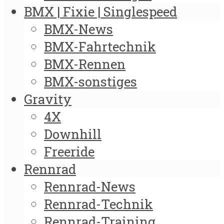
BMX | Fixie | Singlespeed
BMX-News
BMX-Fahrtechnik
BMX-Rennen
BMX-sonstiges
Gravity
4X
Downhill
Freeride
Rennrad
Rennrad-News
Rennrad-Technik
Rennrad-Training