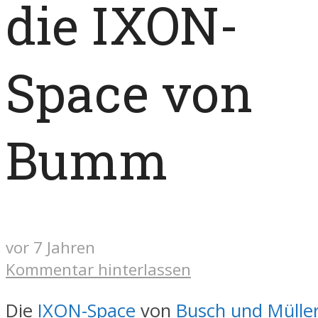
die IXON-
Space von
Bumm
vor 7 Jahren
Kommentar hinterlassen
Die
IXON-Space
von
Busch und Mülle