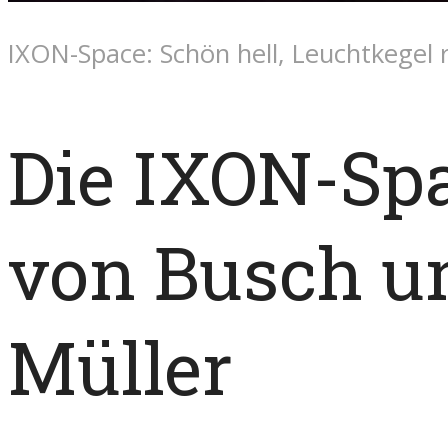
IXON-Space: Schön hell, Leuchtkegel 
Die IXON-Sp
von Busch u
Müller