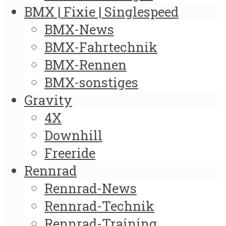
BMX | Fixie | Singlespeed
BMX-News
BMX-Fahrtechnik
BMX-Rennen
BMX-sonstiges
Gravity
4X
Downhill
Freeride
Rennrad
Rennrad-News
Rennrad-Technik
Rennrad-Training