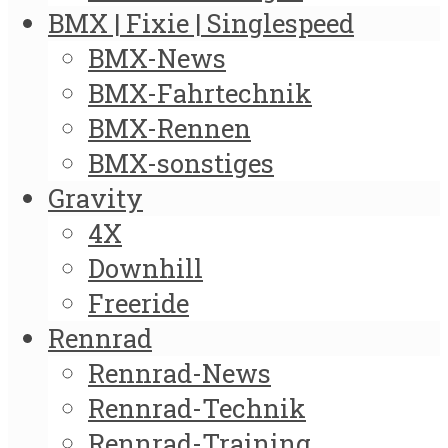
BMX | Fixie | Singlespeed
BMX-News
BMX-Fahrtechnik
BMX-Rennen
BMX-sonstiges
Gravity
4X
Downhill
Freeride
Rennrad
Rennrad-News
Rennrad-Technik
Rennrad-Training