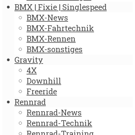
BMX | Fixie | Singlespeed
BMX-News
BMX-Fahrtechnik
BMX-Rennen
BMX-sonstiges
Gravity
4X
Downhill
Freeride
Rennrad
Rennrad-News
Rennrad-Technik
Rennrad-Training