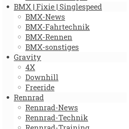
BMX | Fixie | Singlespeed
BMX-News
BMX-Fahrtechnik
BMX-Rennen
BMX-sonstiges
Gravity
4X
Downhill
Freeride
Rennrad
Rennrad-News
Rennrad-Technik
Rennrad-Training