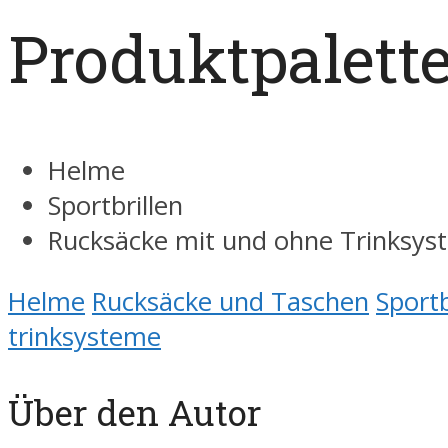
Produktpalett
Helme
Sportbrillen
Rucksäcke mit und ohne Trinksys
Helme
Rucksäcke und Taschen
Sportb
trinksysteme
Über den Autor