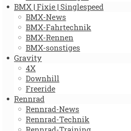
BMX | Fixie | Singlespeed
BMX-News
BMX-Fahrtechnik
BMX-Rennen
BMX-sonstiges
Gravity
4X
Downhill
Freeride
Rennrad
Rennrad-News
Rennrad-Technik
Rennrad-Training