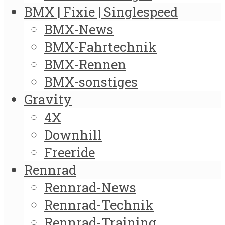
BMX | Fixie | Singlespeed
BMX-News
BMX-Fahrtechnik
BMX-Rennen
BMX-sonstiges
Gravity
4X
Downhill
Freeride
Rennrad
Rennrad-News
Rennrad-Technik
Rennrad-Training