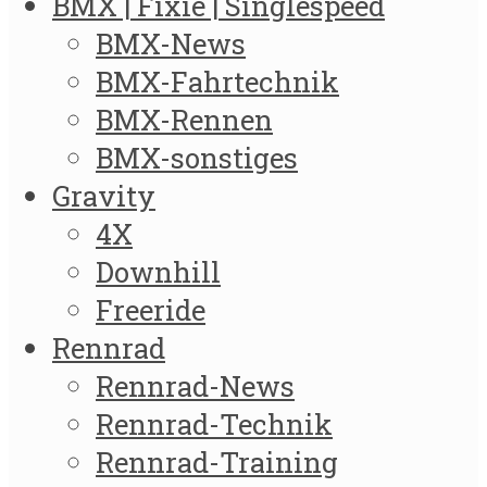
BMX | Fixie | Singlespeed
BMX-News
BMX-Fahrtechnik
BMX-Rennen
BMX-sonstiges
Gravity
4X
Downhill
Freeride
Rennrad
Rennrad-News
Rennrad-Technik
Rennrad-Training