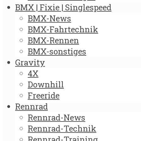
BMX | Fixie | Singlespeed
BMX-News
BMX-Fahrtechnik
BMX-Rennen
BMX-sonstiges
Gravity
4X
Downhill
Freeride
Rennrad
Rennrad-News
Rennrad-Technik
Rennrad-Training