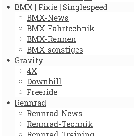
BMX | Fixie | Singlespeed
BMX-News
BMX-Fahrtechnik
BMX-Rennen
BMX-sonstiges
Gravity
4X
Downhill
Freeride
Rennrad
Rennrad-News
Rennrad-Technik
Rennrad-Training