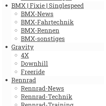
BMX | Fixie | Singlespeed
BMX-News
BMX-Fahrtechnik
BMX-Rennen
BMX-sonstiges
Gravity
4X
Downhill
Freeride
Rennrad
Rennrad-News
Rennrad-Technik
Rennrad-Training