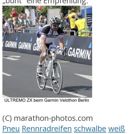
„bunt“ eine Empfehlung.
(C) marathon-photos.com
Pneu
Rennradreifen
schwalbe
weiß