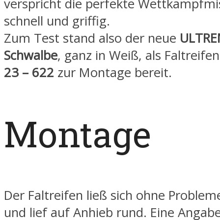
verspricht die perfekte Wettkampfm
schnell und griffig.
Zum Test stand also der neue
ULTRE
Schwalbe
, ganz in Weiß, als Faltreife
23 – 622
zur Montage bereit.
Montage
Der Faltreifen ließ sich ohne Proble
und lief auf Anhieb rund. Eine Angab