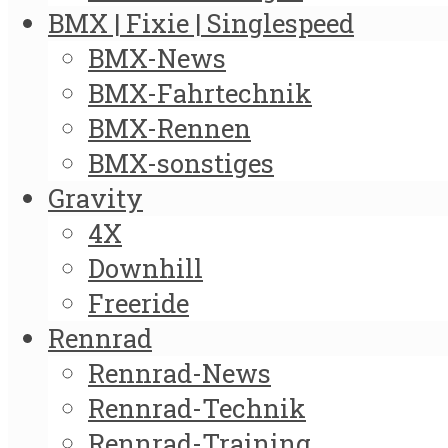
BMX | Fixie | Singlespeed
BMX-News
BMX-Fahrtechnik
BMX-Rennen
BMX-sonstiges
Gravity
4X
Downhill
Freeride
Rennrad
Rennrad-News
Rennrad-Technik
Rennrad-Training