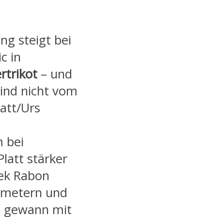
ng steigt bei
c in
rtrikot
– und
sind nicht vom
latt/Urs
 bei
latt stärker
sek Rabon
lometern und
i gewann mit