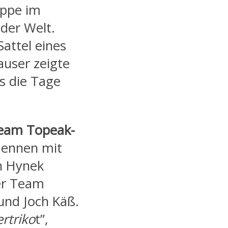
appe im
der Welt.
attel eines
auser zeigte
ls die Tage
eam Topeak-
Mennen mit
an Hynek
ter Team
nd Joch Käß.
rtriko
t”,