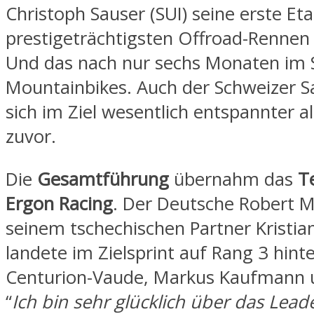
Christoph Sauser (SUI) seine erste Et
prestigeträchtigsten Offroad-Rennen 
Und das nach nur sechs Monaten im S
Mountainbikes. Auch der Schweizer S
sich im Ziel wesentlich entspannter a
zuvor.
Die
Gesamtführung
übernahm das
T
Ergon Racing
. Der Deutsche Robert 
seinem tschechischen Partner Kristi
landete im Zielsprint auf Rang 3 hin
Centurion-Vaude, Markus Kaufmann u
“
Ich bin sehr glücklich über das Leade