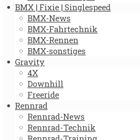
BMX | Fixie | Singlespeed
BMX-News
BMX-Fahrtechnik
BMX-Rennen
BMX-sonstiges
Gravity
4X
Downhill
Freeride
Rennrad
Rennrad-News
Rennrad-Technik
Rennrad-Training