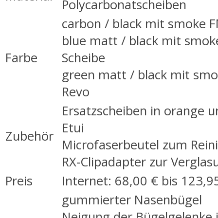
Polycarbonatscheiben
carbon / black mit
smoke F
blue matt / black mit
smok
Farbe
Scheibe
green matt / black
mit
smo
Revo
Ersatzscheiben in orange u
Etui
Zubehör
Microfaserbeutel zum Rein
RX-Clipadapter zur Verglas
Preis
Internet: 68,00 € bis 123,9
gummierter Nasenbügel
Neigung der Bügelgelenke i