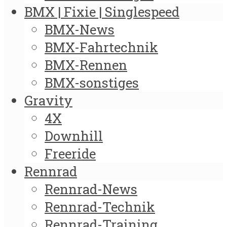
BMX | Fixie | Singlespeed
BMX-News
BMX-Fahrtechnik
BMX-Rennen
BMX-sonstiges
Gravity
4X
Downhill
Freeride
Rennrad
Rennrad-News
Rennrad-Technik
Rennrad-Training