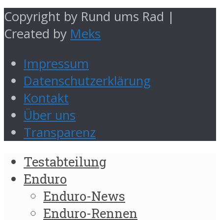
Copyright by Rund ums Rad |
Created by
Meks
Impressum
Datenschutzerklärung
Kontakt
Über uns
Transparenz
Testabteilung
Enduro
Enduro-News
Enduro-Rennen