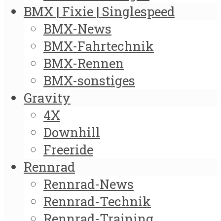
BMX | Fixie | Singlespeed
BMX-News
BMX-Fahrtechnik
BMX-Rennen
BMX-sonstiges
Gravity
4X
Downhill
Freeride
Rennrad
Rennrad-News
Rennrad-Technik
Rennrad-Training