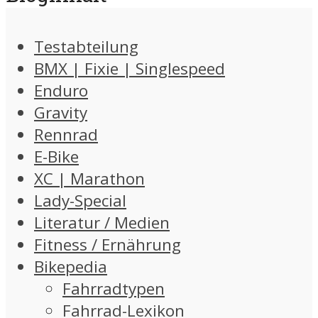
Testabteilung
BMX | Fixie | Singlespeed
Enduro
Gravity
Rennrad
E-Bike
XC | Marathon
Lady-Special
Literatur / Medien
Fitness / Ernährung
Bikepedia
Fahrradtypen
Fahrrad-Lexikon