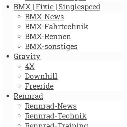
BMX | Fixie | Singlespeed
BMX-News
BMX-Fahrtechnik
BMX-Rennen
BMX-sonstiges
Gravity
4X
Downhill
Freeride
Rennrad
Rennrad-News
Rennrad-Technik
Rennrad-Training