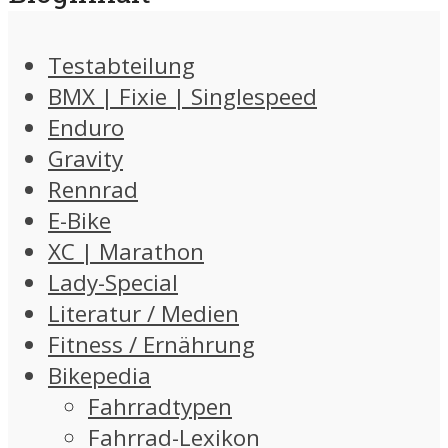
Testabteilung
BMX | Fixie | Singlespeed
Enduro
Gravity
Rennrad
E-Bike
XC | Marathon
Lady-Special
Literatur / Medien
Fitness / Ernährung
Bikepedia
Fahrradtypen
Fahrrad-Lexikon