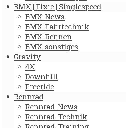
BMX | Fixie | Singlespeed
BMX-News
BMX-Fahrtechnik
BMX-Rennen
BMX-sonstiges
Gravity
4X
Downhill
Freeride
Rennrad
Rennrad-News
Rennrad-Technik
Rennrad-Training