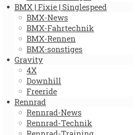
BMX | Fixie | Singlespeed
BMX-News
BMX-Fahrtechnik
BMX-Rennen
BMX-sonstiges
Gravity
4X
Downhill
Freeride
Rennrad
Rennrad-News
Rennrad-Technik
Rennrad-Training