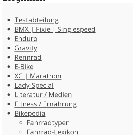
Testabteilung
BMX | Fixie | Singlespeed
Enduro
Gravity
Rennrad
E-Bike
XC | Marathon
Lady-Special
Literatur / Medien
Fitness / Ernährung
Bikepedia
Fahrradtypen
Fahrrad-Lexikon