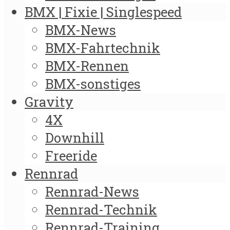
BMX | Fixie | Singlespeed
BMX-News
BMX-Fahrtechnik
BMX-Rennen
BMX-sonstiges
Gravity
4X
Downhill
Freeride
Rennrad
Rennrad-News
Rennrad-Technik
Rennrad-Training