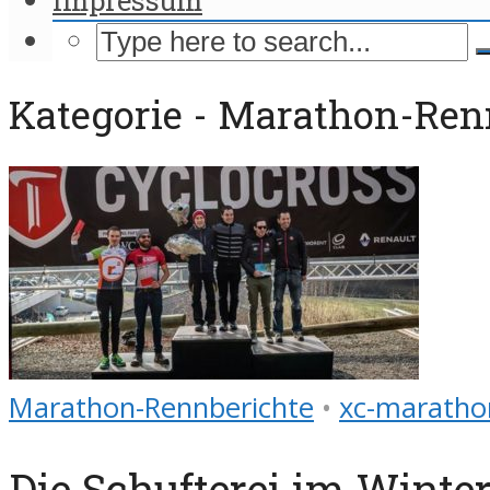
Kategorie - Marathon-Ren
Marathon-Rennberichte
•
xc-maratho
Die Schufterei im Winte