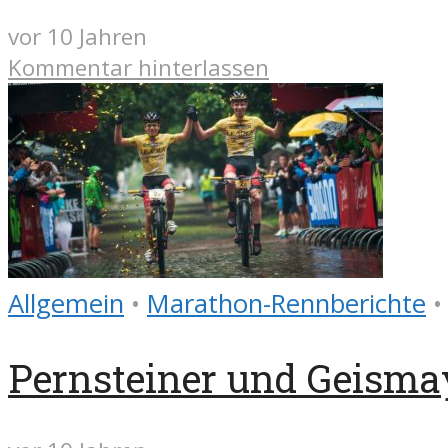
vor 10 Jahren
Kommentar hinterlassen
Allgemein
•
Marathon-Rennberichte
•
Pernsteiner und Geisma