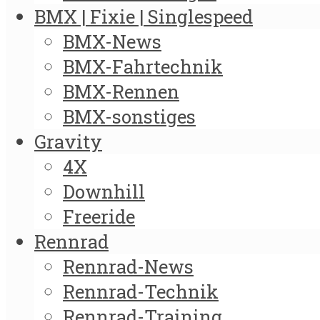
BMX | Fixie | Singlespeed
BMX-News
BMX-Fahrtechnik
BMX-Rennen
BMX-sonstiges
Gravity
4X
Downhill
Freeride
Rennrad
Rennrad-News
Rennrad-Technik
Rennrad-Training