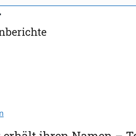
nberichte
n
r erhält ihren Namen – To