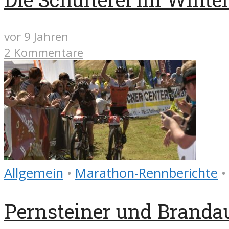
vor 9 Jahren
2 Kommentare
Allgemein
•
Marathon-Rennberichte
•
Pernsteiner und Brand