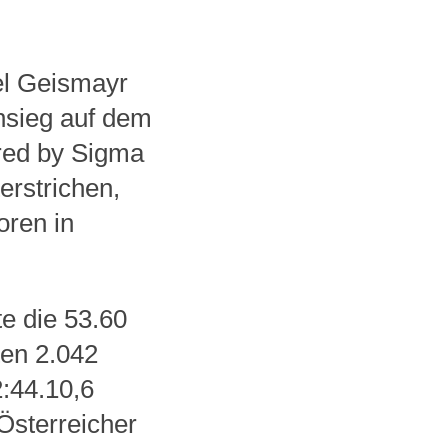
el Geismayr
nsieg auf dem
red by Sigma
erstrichen,
oren in
e die 53.60
ten 2.042
:44.10,6
Österreicher