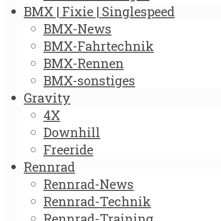
BMX | Fixie | Singlespeed
BMX-News
BMX-Fahrtechnik
BMX-Rennen
BMX-sonstiges
Gravity
4X
Downhill
Freeride
Rennrad
Rennrad-News
Rennrad-Technik
Rennrad-Training