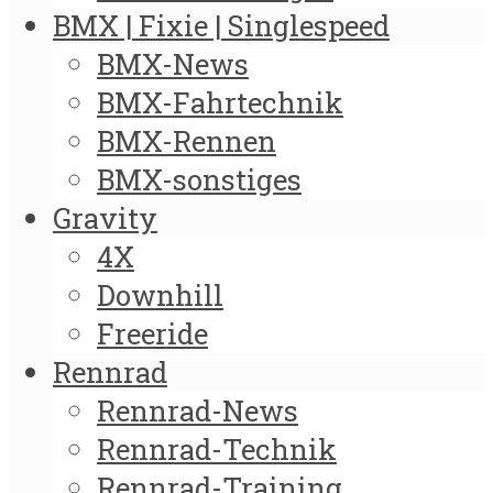
BMX | Fixie | Singlespeed
BMX-News
BMX-Fahrtechnik
BMX-Rennen
BMX-sonstiges
Gravity
4X
Downhill
Freeride
Rennrad
Rennrad-News
Rennrad-Technik
Rennrad-Training