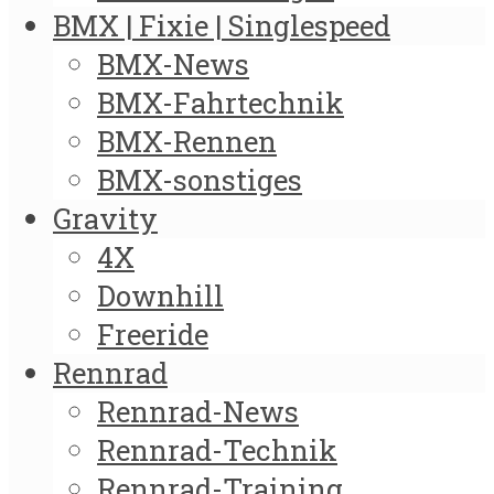
BMX | Fixie | Singlespeed
BMX-News
BMX-Fahrtechnik
BMX-Rennen
BMX-sonstiges
Gravity
4X
Downhill
Freeride
Rennrad
Rennrad-News
Rennrad-Technik
Rennrad-Training