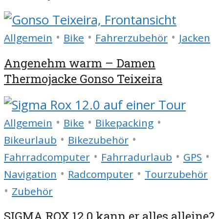
•
•
•
Allgemein
Bike
Fahrerzubehör
Jacken
Angenehm warm – Damen
Thermojacke Gonso Teixeira
•
•
•
Allgemein
Bike
Bikepacking
•
•
Bikeurlaub
Bikezubehör
•
•
•
Fahrradcomputer
Fahrradurlaub
GPS
•
•
Navigation
Radcomputer
Tourzubehör
•
Zubehör
SIGMA ROX 12.0 kann er alles alleine?