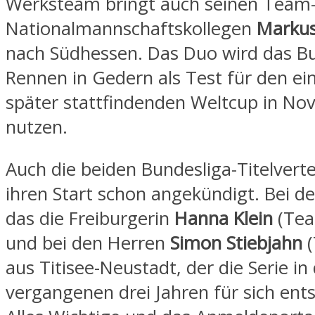
Werksteam bringt auch seinen Team
Nationalmannschaftskollegen
Marku
nach Südhessen. Das Duo wird das Bu
Rennen in Gedern als Test für den e
später stattfindenden Weltcup in No
nutzen.
Auch die beiden Bundesliga-Titelvert
ihren Start schon angekündigt. Bei d
das die Freiburgerin
Hanna Klein
(Tea
und bei den Herren
Simon Stiebjahn
(
aus Titisee-Neustadt, der die Serie in
vergangenen drei Jahren für sich ent