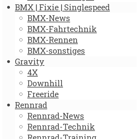
BMX | Fixie | Singlespeed
BMX-News
BMX-Fahrtechnik
BMX-Rennen
BMX-sonstiges
Gravity
4X
Downhill
Freeride
Rennrad
Rennrad-News
Rennrad-Technik
Rennrad-Training