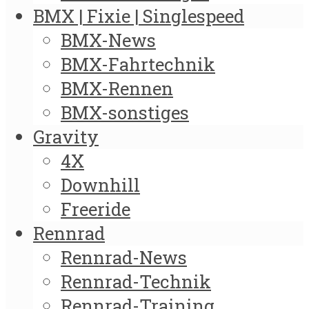
BMX | Fixie | Singlespeed
BMX-News
BMX-Fahrtechnik
BMX-Rennen
BMX-sonstiges
Gravity
4X
Downhill
Freeride
Rennrad
Rennrad-News
Rennrad-Technik
Rennrad-Training