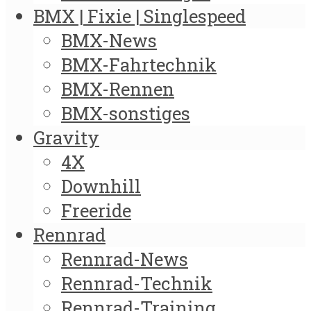
BMX | Fixie | Singlespeed
BMX-News
BMX-Fahrtechnik
BMX-Rennen
BMX-sonstiges
Gravity
4X
Downhill
Freeride
Rennrad
Rennrad-News
Rennrad-Technik
Rennrad-Training