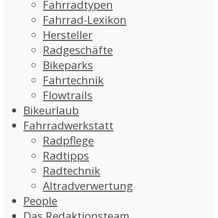
Fahrradtypen
Fahrrad-Lexikon
Hersteller
Radgeschäfte
Bikeparks
Fahrtechnik
Flowtrails
Bikeurlaub
Fahrradwerkstatt
Radpflege
Radtipps
Radtechnik
Altradverwertung
People
Das Redaktionsteam