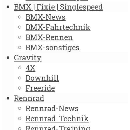
BMX | Fixie | Singlespeed
BMX-News
BMX-Fahrtechnik
BMX-Rennen
BMX-sonstiges
Gravity
4X
Downhill
Freeride
Rennrad
Rennrad-News
Rennrad-Technik
Rennrad-Training