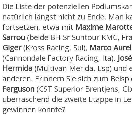
Die Liste der potenziellen Podiumskan
natürlich längst nicht zu Ende. Man k
fortsetzen, etwa mit
Maxime Marott
Sarrou
(beide BH-Sr Suntour-KMC, Fra
Giger
(Kross Racing, Sui),
Marco Aurel
(Cannondale Factory Racing, Ita),
Jos
Hermida
(Multivan-Merida, Esp) und 
anderen. Erinnern Sie sich zum Beispi
Ferguson
(CST Superior Brentjens, Gb
überraschend die zweite Etappe in Le
gewinnen konnte?