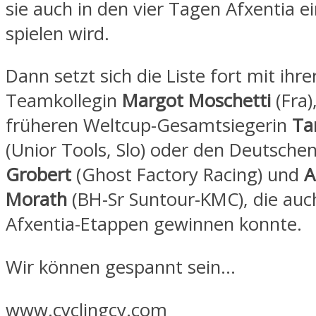
sie auch in den vier Tagen Afxentia ei
spielen wird.
Dann setzt sich die Liste fort mit ihre
Teamkollegin
Margot Moschetti
(Fra)
früheren Weltcup-Gesamtsiegerin
Ta
(Unior Tools, Slo) oder den Deutsche
Grobert
(Ghost Factory Racing) und
A
Morath
(BH-Sr Suntour-KMC), die auc
Afxentia-Etappen gewinnen konnte.
Wir können gespannt sein…
www.cyclingcy.com