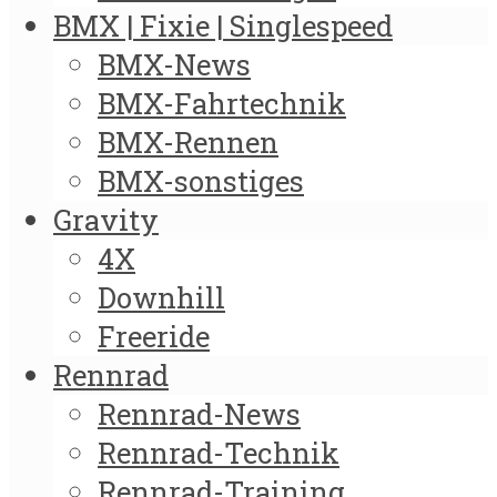
BMX | Fixie | Singlespeed
BMX-News
BMX-Fahrtechnik
BMX-Rennen
BMX-sonstiges
Gravity
4X
Downhill
Freeride
Rennrad
Rennrad-News
Rennrad-Technik
Rennrad-Training