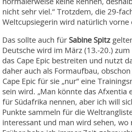
normalerweise keine Rennen, deshalb
nicht sehr viel.“ Trotzdem, die 29-fac
Weltcupsiegerin wird natürlich vorne 
Das sollte auch für
Sabine Spitz
gelten
Deutsche wird im März (13.-20.) zum
das Cape Epic bestreiten und nutzt d
daher auch als Formaufbau, obschon
Cape Epic für sie „nur“ eine Traini
sein wird. „Man könnte das Afxentia e
für Südafrika nennen, aber ich will si
Punkte sammeln für die Weltrangliste.
interessant und man wird sehen, wo 