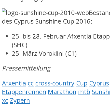
Bestand
des Cyprus Sunshine Cup 2016:
25. bis 28. Februar Afxentia Eta
(SHC)
25. März Voroklini (C1)
Pressemitteilung
Afxentia
cc
cross-country
Cup
Cyprus
Etappenrennen
Marathon
mtb
Sunsh
xc
Zypern