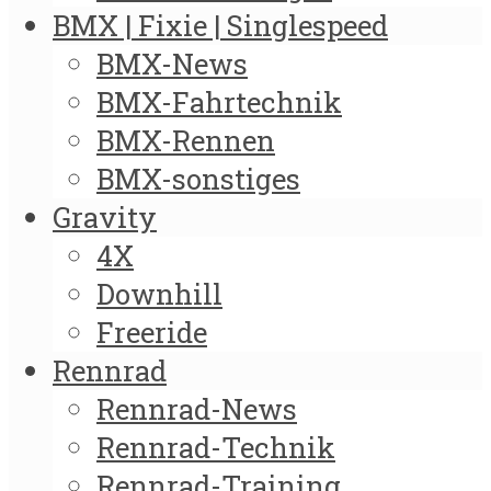
BMX | Fixie | Singlespeed
BMX-News
BMX-Fahrtechnik
BMX-Rennen
BMX-sonstiges
Gravity
4X
Downhill
Freeride
Rennrad
Rennrad-News
Rennrad-Technik
Rennrad-Training