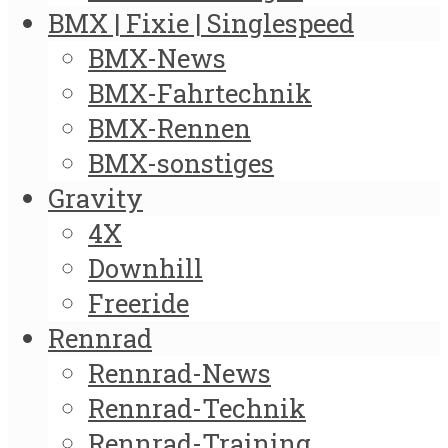
BMX | Fixie | Singlespeed
BMX-News
BMX-Fahrtechnik
BMX-Rennen
BMX-sonstiges
Gravity
4X
Downhill
Freeride
Rennrad
Rennrad-News
Rennrad-Technik
Rennrad-Training