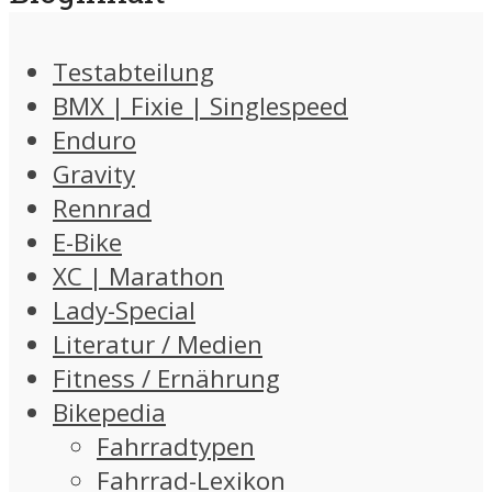
Testabteilung
BMX | Fixie | Singlespeed
Enduro
Gravity
Rennrad
E-Bike
XC | Marathon
Lady-Special
Literatur / Medien
Fitness / Ernährung
Bikepedia
Fahrradtypen
Fahrrad-Lexikon