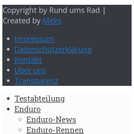
Copyright by Rund ums Rad |
Created by
Meks
Impressum
Datenschutzerklärung
Kontakt
Über uns
Transparenz
Testabteilung
Enduro
Enduro-News
Enduro-Rennen