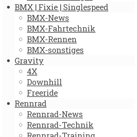
BMX | Fixie | Singlespeed
BMX-News
BMX-Fahrtechnik
BMX-Rennen
BMX-sonstiges
Gravity
4X
Downhill
Freeride
Rennrad
Rennrad-News
Rennrad-Technik
Rennrad-Training