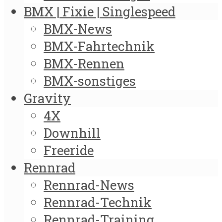
BMX | Fixie | Singlespeed
BMX-News
BMX-Fahrtechnik
BMX-Rennen
BMX-sonstiges
Gravity
4X
Downhill
Freeride
Rennrad
Rennrad-News
Rennrad-Technik
Rennrad-Training