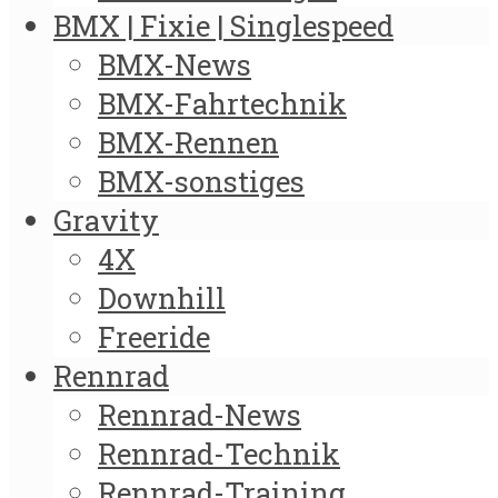
BMX | Fixie | Singlespeed
BMX-News
BMX-Fahrtechnik
BMX-Rennen
BMX-sonstiges
Gravity
4X
Downhill
Freeride
Rennrad
Rennrad-News
Rennrad-Technik
Rennrad-Training