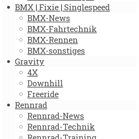
BMX | Fixie | Singlespeed
BMX-News
BMX-Fahrtechnik
BMX-Rennen
BMX-sonstiges
Gravity
4X
Downhill
Freeride
Rennrad
Rennrad-News
Rennrad-Technik
Rennrad-Training