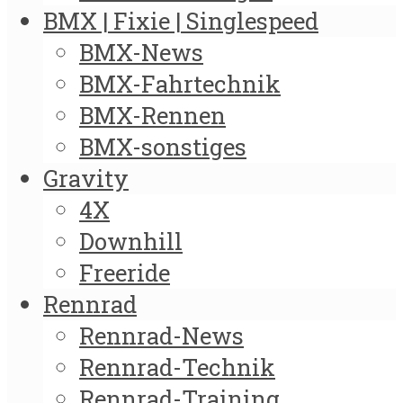
BMX | Fixie | Singlespeed
BMX-News
BMX-Fahrtechnik
BMX-Rennen
BMX-sonstiges
Gravity
4X
Downhill
Freeride
Rennrad
Rennrad-News
Rennrad-Technik
Rennrad-Training