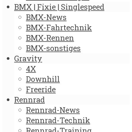
BMX | Fixie | Singlespeed
BMX-News
BMX-Fahrtechnik
BMX-Rennen
BMX-sonstiges
Gravity
4X
Downhill
Freeride
Rennrad
Rennrad-News
Rennrad-Technik
Rennrad-Training