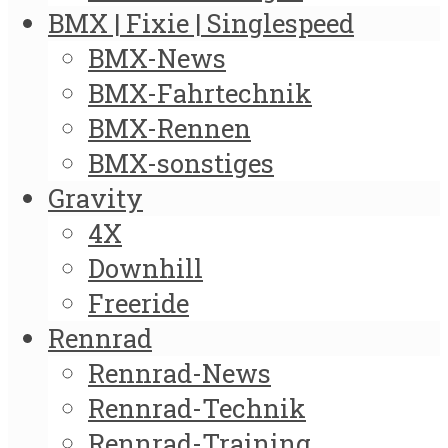
BMX | Fixie | Singlespeed
BMX-News
BMX-Fahrtechnik
BMX-Rennen
BMX-sonstiges
Gravity
4X
Downhill
Freeride
Rennrad
Rennrad-News
Rennrad-Technik
Rennrad-Training