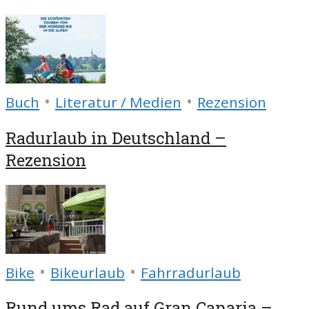
•
•
Buch
Literatur / Medien
Rezension
Radurlaub in Deutschland –
Rezension
•
•
Bike
Bikeurlaub
Fahrradurlaub
Rund ums Rad auf Gran Canaria –