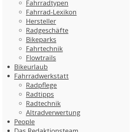
Fahrradtypen
Fahrrad-Lexikon
Hersteller
Radgeschäfte
Bikeparks
Fahrtechnik
Flowtrails
Bikeurlaub
Fahrradwerkstatt
Radpflege
Radtipps
Radtechnik
Altradverwertung
People
Das Redaktionsteam