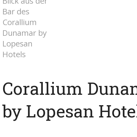
Blick aus der
Bar des
Corallium
Dunamar by
Lopesan
Hotels
Corallium Duna
by Lopesan Hote