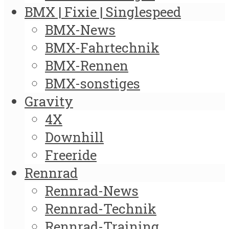
BMX | Fixie | Singlespeed
BMX-News
BMX-Fahrtechnik
BMX-Rennen
BMX-sonstiges
Gravity
4X
Downhill
Freeride
Rennrad
Rennrad-News
Rennrad-Technik
Rennrad-Training