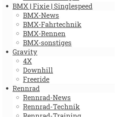
BMX | Fixie | Singlespeed
BMX-News
BMX-Fahrtechnik
BMX-Rennen
BMX-sonstiges
Gravity
4X
Downhill
Freeride
Rennrad
Rennrad-News
Rennrad-Technik
Rennrad-Training