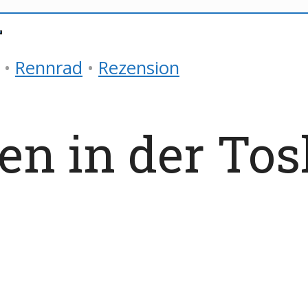
•
Rennrad
•
Rezension
en in der To