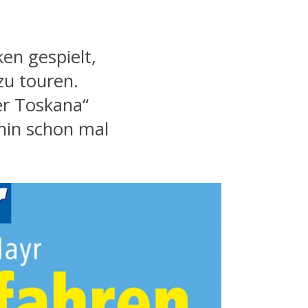
en gespielt,
zu touren.
er Toskana“
in schon mal