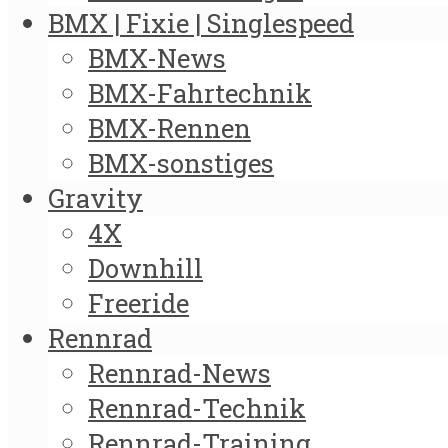
BMX | Fixie | Singlespeed
BMX-News
BMX-Fahrtechnik
BMX-Rennen
BMX-sonstiges
Gravity
4X
Downhill
Freeride
Rennrad
Rennrad-News
Rennrad-Technik
Rennrad-Training