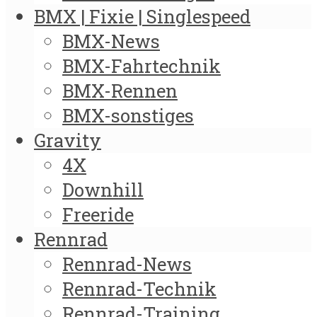
BMX | Fixie | Singlespeed
BMX-News
BMX-Fahrtechnik
BMX-Rennen
BMX-sonstiges
Gravity
4X
Downhill
Freeride
Rennrad
Rennrad-News
Rennrad-Technik
Rennrad-Training