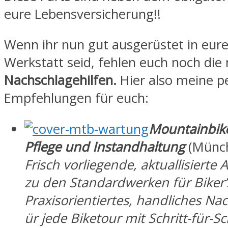
eure Lebensversicherung!!
Wenn ihr nun gut ausgerüstet in eur
Werkstatt seid, fehlen euch noch di
Nachschlagehilfen.
Hier also meine p
Empfehlungen für euch:
Mountainbik
Pflege und Instandhaltung
(Münch
Frisch vorliegende,
aktuallisierte 
zu den Standardwerken für Biker’
Praxisorientiertes, handliches N
ür jede Biketour mit Schritt-für-Sch