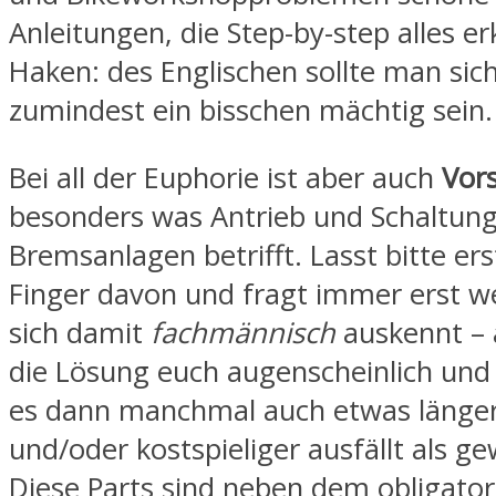
Anleitungen, die Step-by-step alles er
Haken: des Englischen sollte man sic
zumindest ein bisschen mächtig sein.
Bei all der Euphorie ist aber auch
Vor
besonders was Antrieb und Schaltung
Bremsanlagen betrifft. Lasst bitte ers
Finger davon und fragt immer erst we
sich damit
fachmännisch
auskennt –
die Lösung euch augenscheinlich und k
es dann manchmal auch etwas länger
und/oder kostspieliger ausfällt als g
Diese Parts sind neben dem obligato