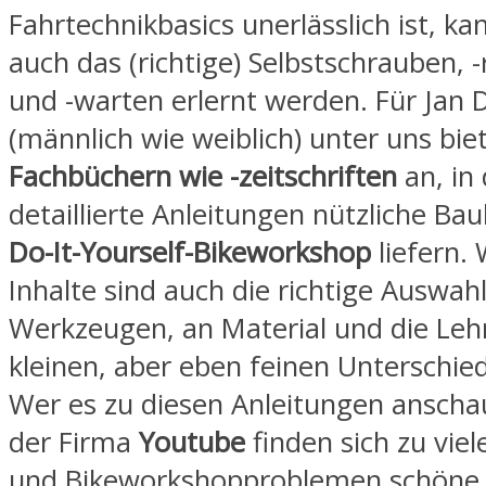
Fahrtechnikbasics unerlässlich ist, ka
auch das (richtige) Selbstschrauben, 
und -warten erlernt werden. Für Jan 
(männlich wie weiblich) unter uns bie
Fachbüchern wie -zeitschriften
an, in
detaillierte Anleitungen nützliche B
Do-It-Yourself-Bikeworkshop
liefern. 
Inhalte sind auch die richtige Auswah
Werkzeugen, an Material und die Leh
kleinen, aber eben feinen Unterschie
Wer es zu diesen Anleitungen anschau
der Firma
Youtube
finden sich zu vie
und Bikeworkshopproblemen schöne 