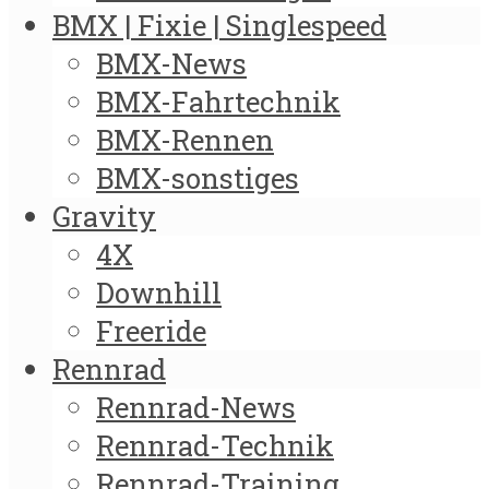
BMX | Fixie | Singlespeed
BMX-News
BMX-Fahrtechnik
BMX-Rennen
BMX-sonstiges
Gravity
4X
Downhill
Freeride
Rennrad
Rennrad-News
Rennrad-Technik
Rennrad-Training