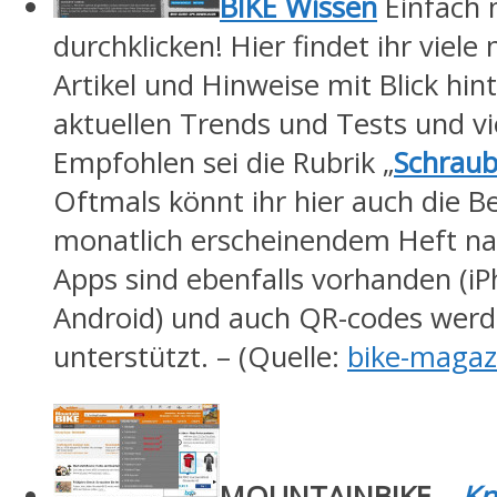
BIKE Wissen
Einfach 
durchklicken! Hier findet ihr viele 
Artikel und Hinweise mit Blick hint
aktuellen Trends und Tests und v
Empfohlen sei die Rubrik „
Schraub
Oftmals könnt ihr hier auch die B
monatlich erscheinendem Heft na
Apps sind ebenfalls vorhanden (i
Android) und auch QR-codes wer
unterstützt. – (Quelle:
bike-magaz
MOUNTAINBIKE –
K