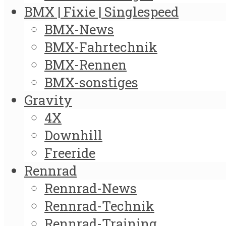
BMX | Fixie | Singlespeed
BMX-News
BMX-Fahrtechnik
BMX-Rennen
BMX-sonstiges
Gravity
4X
Downhill
Freeride
Rennrad
Rennrad-News
Rennrad-Technik
Rennrad-Training