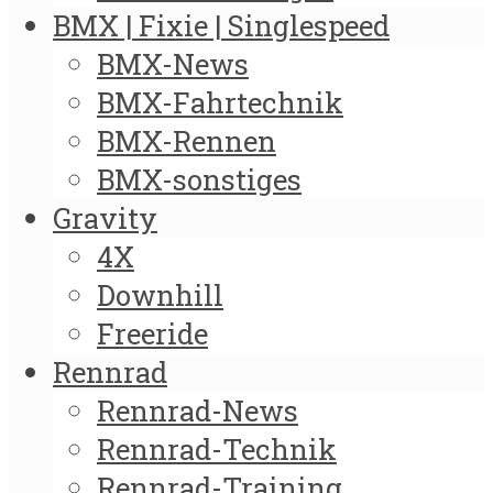
BMX | Fixie | Singlespeed
BMX-News
BMX-Fahrtechnik
BMX-Rennen
BMX-sonstiges
Gravity
4X
Downhill
Freeride
Rennrad
Rennrad-News
Rennrad-Technik
Rennrad-Training