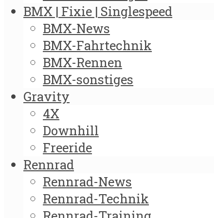
BMX | Fixie | Singlespeed
BMX-News
BMX-Fahrtechnik
BMX-Rennen
BMX-sonstiges
Gravity
4X
Downhill
Freeride
Rennrad
Rennrad-News
Rennrad-Technik
Rennrad-Training