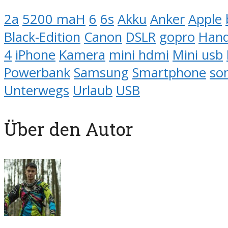
2a
5200 maH
6
6s
Akku
Anker
Apple
Black-Edition
Canon
DSLR
gopro
Hand
4
iPhone
Kamera
mini hdmi
Mini usb
Powerbank
Samsung
Smartphone
so
Unterwegs
Urlaub
USB
Über den Autor