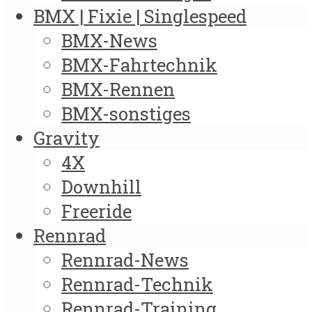
BMX | Fixie | Singlespeed
BMX-News
BMX-Fahrtechnik
BMX-Rennen
BMX-sonstiges
Gravity
4X
Downhill
Freeride
Rennrad
Rennrad-News
Rennrad-Technik
Rennrad-Training