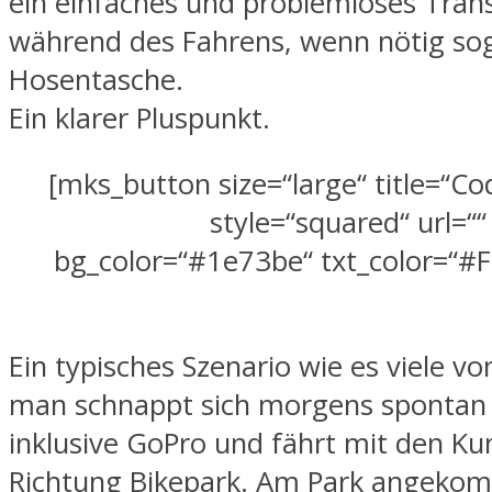
ein einfaches und problemloses Tran
während des Fahrens, wenn nötig sog
Hosentasche.
Ein klarer Pluspunkt.
[mks_button size=“large“ title=“C
style=“squared“ url=““
bg_color=“#1e73be“ txt_color=“#F
Ein typisches Szenario wie es viele v
man schnappt sich morgens spontan 
inklusive GoPro und fährt mit den K
Richtung Bikepark. Am Park angeko