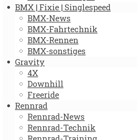
BMX | Fixie | Singlespeed
BMX-News
BMX-Fahrtechnik
BMX-Rennen
BMX-sonstiges
Gravity
4X
Downhill
Freeride
Rennrad
Rennrad-News
Rennrad-Technik
Rennrad-Training