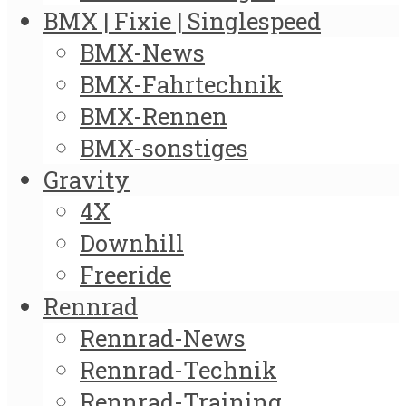
BMX | Fixie | Singlespeed
BMX-News
BMX-Fahrtechnik
BMX-Rennen
BMX-sonstiges
Gravity
4X
Downhill
Freeride
Rennrad
Rennrad-News
Rennrad-Technik
Rennrad-Training