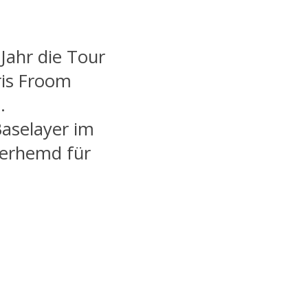
Jahr die Tour
ris Froom
.
Baselayer im
terhemd für