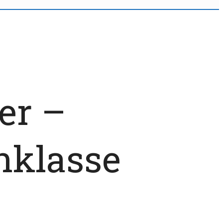
er –
nklasse