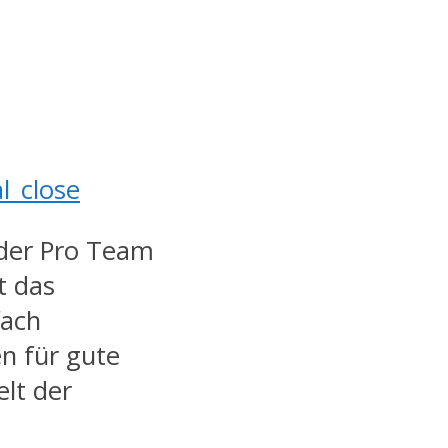
 der Pro Team
t das
fach
n für gute
elt der