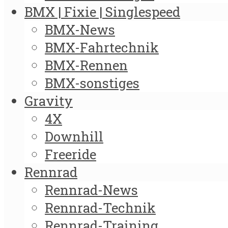
BMX | Fixie | Singlespeed
BMX-News
BMX-Fahrtechnik
BMX-Rennen
BMX-sonstiges
Gravity
4X
Downhill
Freeride
Rennrad
Rennrad-News
Rennrad-Technik
Rennrad-Training