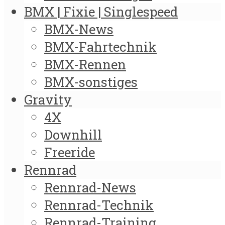
BMX | Fixie | Singlespeed
BMX-News
BMX-Fahrtechnik
BMX-Rennen
BMX-sonstiges
Gravity
4X
Downhill
Freeride
Rennrad
Rennrad-News
Rennrad-Technik
Rennrad-Training