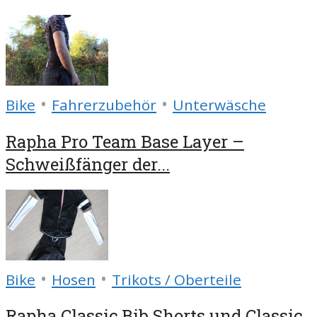
•
•
Bike
Fahrerzubehör
Unterwäsche
Rapha Pro Team Base Layer –
Schweißfänger der...
•
•
Bike
Hosen
Trikots / Oberteile
Rapha Classic Bib Shorts und Classic